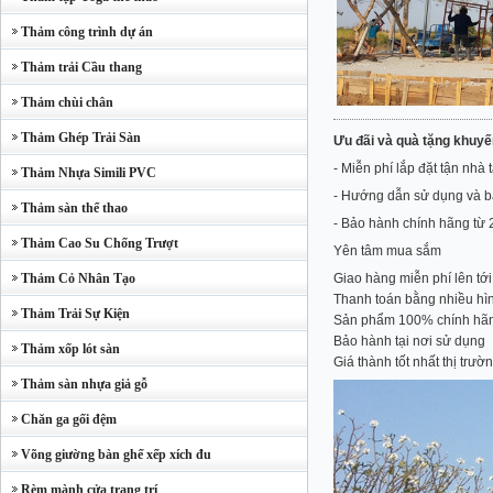
Thảm công trình dự án
Thảm trải Cầu thang
Thảm chùi chân
Thảm Ghép Trải Sàn
Ưu đãi và quà tặng khuyế
- Miễn phí lắp đặt tận nhà 
Thảm Nhựa Simili PVC
- Hướng dẫn sử dụng và 
Thảm sàn thể thao
- Bảo hành chính hãng từ
Thảm Cao Su Chống Trượt
Yên tâm mua sắm
Thảm Cỏ Nhân Tạo
Giao hàng miễn phí lên tớ
Thanh toán bằng nhiều hìn
Thảm Trải Sự Kiện
Sản phẩm 100% chính hã
Bảo hành tại nơi sử dụng
Thảm xốp lót sàn
Giá thành tốt nhất thị trườ
Thảm sàn nhựa giả gỗ
Chăn ga gối đệm
Võng giường bàn ghế xếp xích đu
Rèm mành cửa trang trí