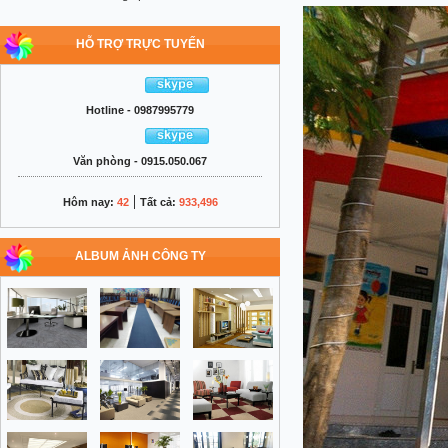
HỖ TRỢ TRỰC TUYẾN
Hotline - 0987995779
Văn phòng - 0915.050.067
|
Hôm nay:
42
Tất cả:
933,496
ALBUM ẢNH CÔNG TY