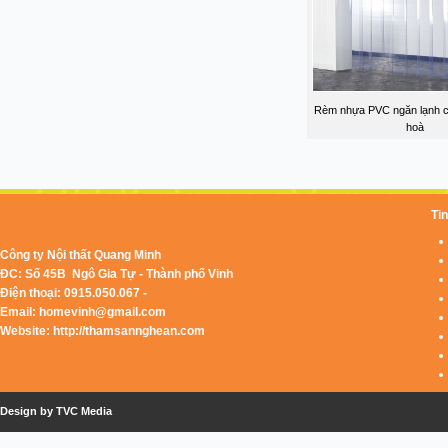
Rèm nhựa PVC ngăn lạnh cá
hoà
Tin
Công ty Nội thất Quang Minh
ĐC: Số 45B Ngô Gia Tự - Thành phố Vinh
Điện thoại: 0915.050.067 -
Email:
homevinh@gmail.com
Website: http://thamsannghean.com
Design by TVC Media