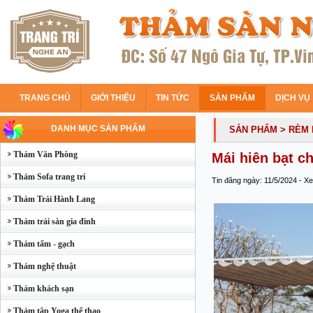
TRANG CHỦ
GIỚI THIỆU
TIN TỨC
SẢN PHẨM
DỊCH VỤ
DANH MỤC SẢN PHẨM
SẢN PHẨM
> RÈM
Thảm Văn Phòng
Mái hiên bạt c
Thảm Sofa trang trí
Tin đăng ngày: 11/5/2024 - X
Thảm Trải Hành Lang
Thảm trải sàn gia đình
Thảm tấm - gạch
Thảm nghệ thuật
Thảm khách sạn
Thảm tập Yoga thể thao