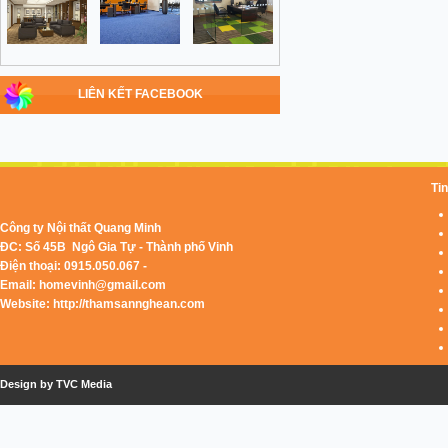
LIÊN KẾT FACEBOOK
Tin
Công ty Nội thất Quang Minh
ĐC: Số 45B Ngô Gia Tự - Thành phố Vinh
Điện thoại: 0915.050.067 -
Email:
homevinh@gmail.com
Website: http://thamsannghean.com
Design by TVC Media