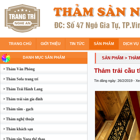
TRANG CHỦ
GIỚI THIỆU
TIN TỨC
SẢN PHẨM
DỊCH VỤ
DANH MỤC SẢN PHẨM
SẢN PHẨM
> THẢM
Thảm Văn Phòng
Thảm trải cầu 
Thảm Sofa trang trí
Tin đăng ngày: 26/2/2019 - X
Thảm Trải Hành Lang
Thảm trải sàn gia đình
Thảm tấm - gạch
Thảm nghệ thuật
Thảm khách sạn
Thảm tập Yoga thể thao