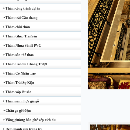
Thảm công trình dự án
Thảm trải Cầu thang
Thảm chùi chân
Thảm Ghép Trải Sàn
Thảm Nhựa Simili PVC
Thảm sàn thể thao
Thảm Cao Su Chống Trượt
Thảm Cỏ Nhân Tạo
Thảm Trải Sự Kiện
Thảm xốp lót sàn
Thảm sàn nhựa giả gỗ
Chăn ga gối đệm
Võng giường bàn ghế xếp xích đu
Rèm mành cửa trang trí