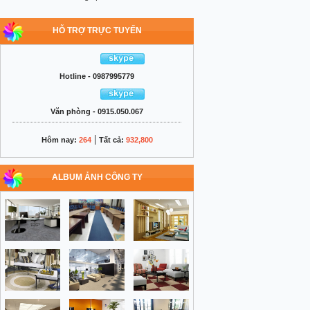
HỖ TRỢ TRỰC TUYẾN
Hotline - 0987995779
Văn phòng - 0915.050.067
|
Hôm nay:
264
Tất cả:
932,800
ALBUM ẢNH CÔNG TY