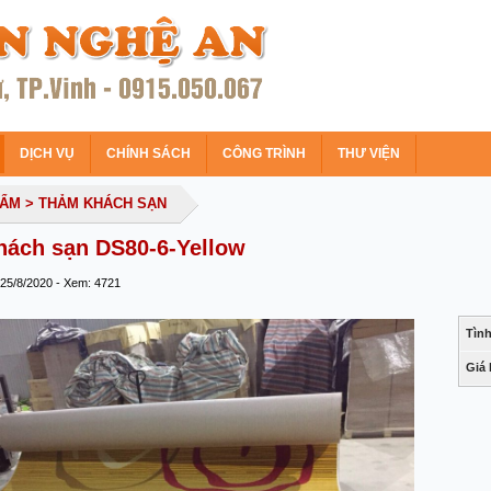
DỊCH VỤ
CHÍNH SÁCH
CÔNG TRÌNH
THƯ VIỆN
HẨM
> THẢM KHÁCH SẠN
ách sạn DS80-6-Yellow
 25/8/2020 - Xem: 4721
Tình
Giá 