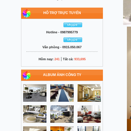
HỖ TRỢ TRỰC TUYẾN
Hotline - 0987995779
Văn phòng - 0915.050.067
|
Hôm nay:
241
Tất cả:
933,695
ALBUM ẢNH CÔNG TY