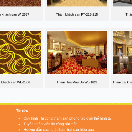
 khách sạn Wl 2537
Thảm khách sạn PT-213-215
Thả
 khách sạn WL-2536
Thảm Hoa Màu Đỏ WL-1621
Thảm trải kh
Tin tức
Quy trình Thi công thảm sàn phòng tập gym thể hình tại
Tuyển nhân viên thi công nội thất
Hướng dẫn cách giặt thảm trải sàn hiệu quả