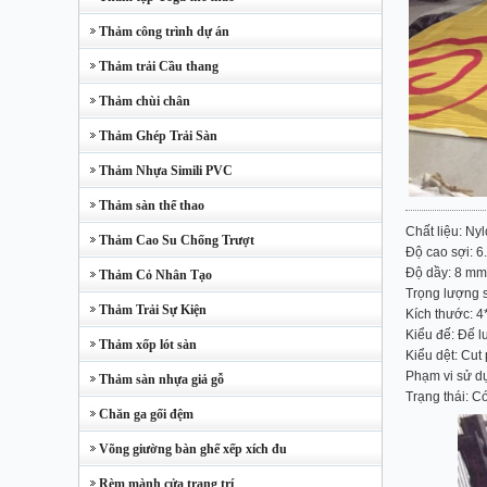
Thảm công trình dự án
Thảm trải Cầu thang
Thảm chùi chân
Thảm Ghép Trải Sàn
Thảm Nhựa Simili PVC
Thảm sàn thể thao
Chất liệu: Ny
Thảm Cao Su Chống Trượt
Độ cao sợi: 
Độ dầy: 8 mm
Thảm Cỏ Nhân Tạo
Trọng lượng 
Thảm Trải Sự Kiện
Kích thước: 
Kiểu đế: Đế l
Thảm xốp lót sàn
Kiểu dệt: Cut 
Phạm vi sử dụ
Thảm sàn nhựa giả gỗ
Trạng thái: C
Chăn ga gối đệm
Võng giường bàn ghế xếp xích đu
Rèm mành cửa trang trí