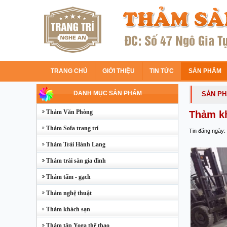
TRANG CHỦ
GIỚI THIỆU
TIN TỨC
SẢN PHẨM
DANH MỤC SẢN PHẨM
SẢN P
Thảm Văn Phòng
Thảm kh
Thảm Sofa trang trí
Tin đăng ngày:
Thảm Trải Hành Lang
Thảm trải sàn gia đình
Thảm tấm - gạch
Thảm nghệ thuật
Thảm khách sạn
Thảm tập Yoga thể thao