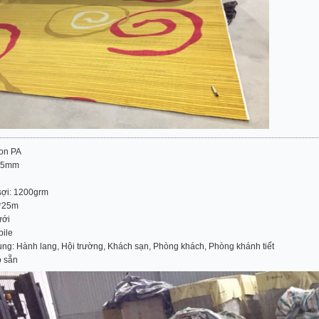
lon PA
6.5mm
sợi: 1200grm
4*25m
ưới
pile
ng: Hành lang, Hội trường, Khách sạn, Phòng khách, Phòng khánh tiết
ó sẵn