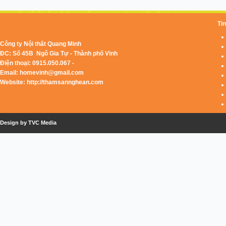
Tin
Công ty Nội thất Quang Minh
ĐC: Số 45B Ngô Gia Tự - Thành phố Vinh
Điện thoại: 0915.050.067 -
Email:
homevinh@gmail.com
Website: http://thamsannghean.com
Design by TVC Media