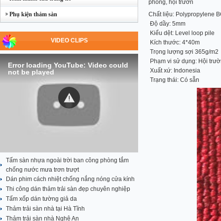
phòng, hội trườn
Phụ kiện thảm sàn
Chất liệu: Polypropylene 
Độ dầy: 5mm
Kiểu dệt: Level loop pile
VIDEO CLIPS
Kích thước: 4*40m
Trọng lượng sợi 365g/m2
Phạm vi sử dụng: Hội trư
Error loading YouTube: Video could
Xuất xứ: Indonesia
not be played
Trạng thái: Có sẵn
Tấm sàn nhựa ngoài trời ban công phòng tắm
chống nước mưa trơn trượt
Dán phim cách nhiệt chống nắng nóng cửa kính
Thi công dán thảm trải sàn đẹp chuyên nghiệp
Tấm xốp dán tường giả da
Thảm trải sàn nhà tại Hà Tĩnh
Thảm trải sàn nhà Nghệ An