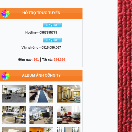
HỖ TRỢ TRỰC TUYẾN
Hotline - 0987995779
Văn phòng - 0915.050.067
|
Hôm nay:
161
Tất cả:
934,326
ALBUM ẢNH CÔNG TY