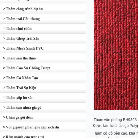
Thảm công trình dự án
Thảm trải Cầu thang
Thảm chùi chân
Thảm Ghép Trải Sàn
Thảm Nhựa Simili PVC
Thảm sàn thể thao
Thảm Cao Su Chống Trượt
Thảm Cỏ Nhân Tạo
Thảm Trải Sự Kiện
Thảm xốp lót sàn
Thảm sàn nhựa giả gỗ
Chăn ga gối đệm
Thảm văn phòng BH9393 m
Được làm từ chất liệu Pol
Võng giường bàn ghế xếp xích đu
Thảm có độ bền cao, khả n
Rèm mành cửa trang trí