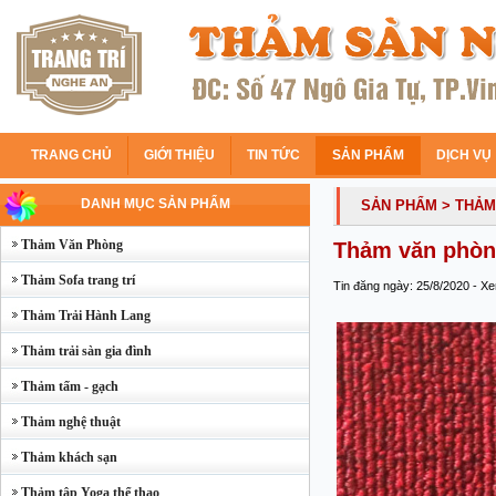
TRANG CHỦ
GIỚI THIỆU
TIN TỨC
SẢN PHẨM
DỊCH VỤ
DANH MỤC SẢN PHẨM
SẢN PHẨM
> THẢ
Thảm Văn Phòng
Thảm văn phòn
Thảm Sofa trang trí
Tin đăng ngày: 25/8/2020 - X
Thảm Trải Hành Lang
Thảm trải sàn gia đình
Thảm tấm - gạch
Thảm nghệ thuật
Thảm khách sạn
Thảm tập Yoga thể thao