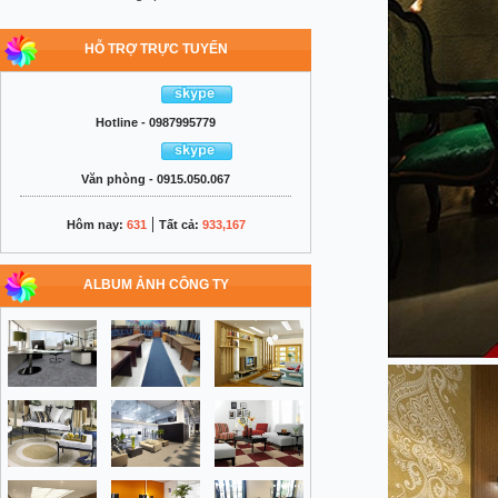
HỖ TRỢ TRỰC TUYẾN
Hotline - 0987995779
Văn phòng - 0915.050.067
|
Hôm nay:
631
Tất cả:
933,167
ALBUM ẢNH CÔNG TY