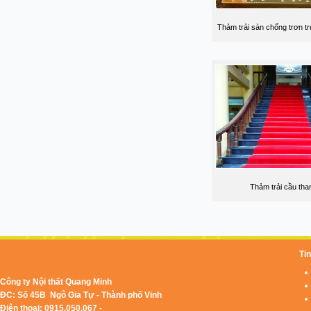
Thảm trải sàn chống trơn t
Thảm trải cầu tha
Tin
Công ty Nội thất Quang Minh
ĐC: Số 45B Ngô Gia Tự - Thành phố Vinh
Điện thoại: 0915.050.067 -