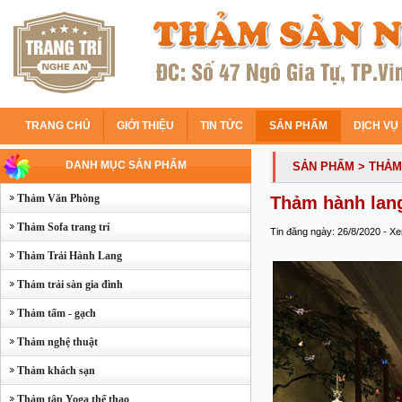
TRANG CHỦ
GIỚI THIỆU
TIN TỨC
SẢN PHẨM
DỊCH VỤ
DANH MỤC SẢN PHẨM
SẢN PHẨM
> THẢM
Thảm Văn Phòng
Thảm hành lan
Thảm Sofa trang trí
Tin đăng ngày: 26/8/2020 - X
Thảm Trải Hành Lang
Thảm trải sàn gia đình
Thảm tấm - gạch
Thảm nghệ thuật
Thảm khách sạn
Thảm tập Yoga thể thao