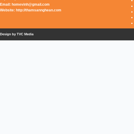
Email:
homevinh@gmail.com
Website: http://thamsannghean.com
Design by TVC Media