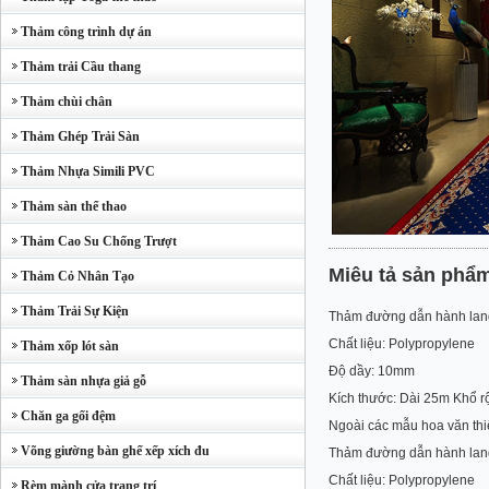
Thảm công trình dự án
Thảm trải Cầu thang
Thảm chùi chân
Thảm Ghép Trải Sàn
Thảm Nhựa Simili PVC
Thảm sàn thể thao
Thảm Cao Su Chống Trượt
Miêu tả sản phẩ
Thảm Cỏ Nhân Tạo
Thảm Trải Sự Kiện
Thảm đường dẫn hành lang,
Chất liệu: Polypropylene
Thảm xốp lót sàn
Độ dầy: 10mm
Thảm sàn nhựa giả gỗ
Kích thước: Dài 25m Khổ rộ
Chăn ga gối đệm
Ngoài các mẫu hoa văn thiế
Võng giường bàn ghế xếp xích đu
Thảm đường dẫn hành lang,
Chất liệu: Polypropylene
Rèm mành cửa trang trí