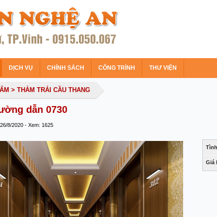
DỊCH VỤ
CHÍNH SÁCH
CÔNG TRÌNH
THƯ VIỆN
HẨM
> THẢM TRẢI CẦU THANG
ường dẫn 0730
 26/8/2020 - Xem: 1625
Tình
Giá 