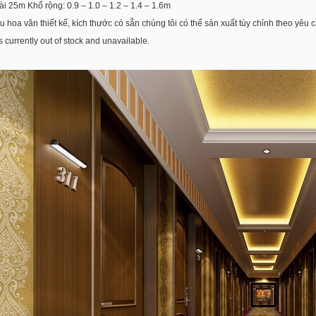
ài 25m Khổ rộng: 0.9 – 1.0 – 1.2 – 1.4 – 1.6m
 hoa văn thiết kế, kích thước có sẵn chúng tôi có thể sản xuất tùy chỉnh theo yêu
s currently out of stock and unavailable.