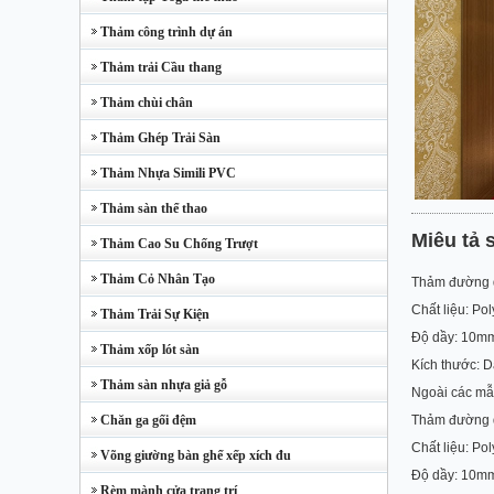
Thảm công trình dự án
Thảm trải Cầu thang
Thảm chùi chân
Thảm Ghép Trải Sàn
Thảm Nhựa Simili PVC
Thảm sàn thể thao
Miêu tả
Thảm Cao Su Chống Trượt
Thảm Cỏ Nhân Tạo
Thảm đường dẫ
Chất liệu: Po
Thảm Trải Sự Kiện
Độ dầy: 10m
Thảm xốp lót sàn
Kích thước: D
Thảm sàn nhựa giả gỗ
Ngoài các mẫu
Thảm đường dẫ
Chăn ga gối đệm
Chất liệu: Po
Võng giường bàn ghế xếp xích đu
Độ dầy: 10m
Rèm mành cửa trang trí