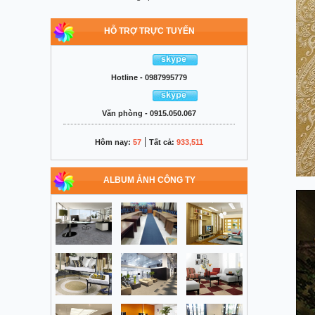
HỖ TRỢ TRỰC TUYẾN
Hotline - 0987995779
Văn phòng - 0915.050.067
|
Hôm nay:
57
Tất cả:
933,511
ALBUM ẢNH CÔNG TY