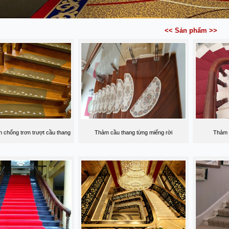
<< Sản phẩm >>
n chống trơn trượt cầu thang
Thảm cầu thang từng miếng rời
Thảm t