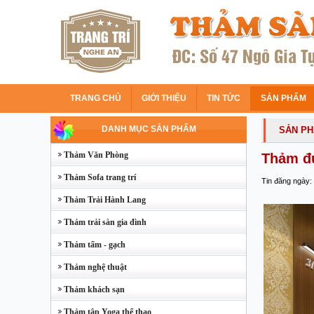
TRANG CHỦ
GIỚI THIỆU
TIN TỨC
SẢN PHẨM
DANH MỤC SẢN PHẨM
SẢN P
Thảm Văn Phòng
Thảm đ
Thảm Sofa trang trí
Tin đăng ngày:
Thảm Trải Hành Lang
Thảm trải sàn gia đình
Thảm tấm - gạch
Thảm nghệ thuật
Thảm khách sạn
Thảm tập Yoga thể thao