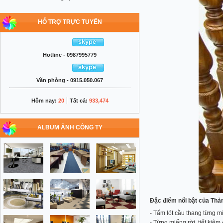
HỖ TRỢ TRỰC TUYẾN
Hotline - 0987995779
Văn phòng - 0915.050.067
|
Hôm nay:
20
Tất cả:
933,474
ALBUM ẢNH CÔNG TY
Đặc điểm nổi bật của Thả
- Tấm lót cầu thang từng mi
- Từng miếng rời, tiết kiệm 