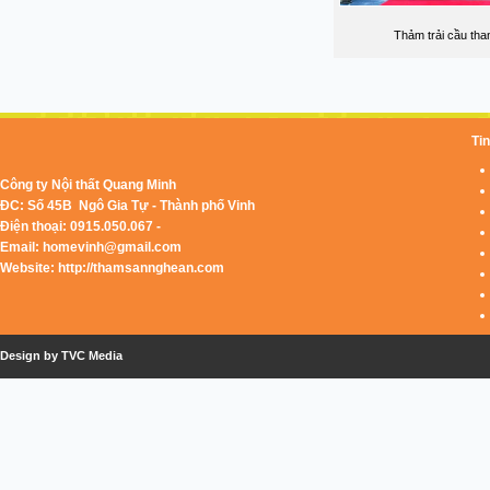
Thảm trải cầu tha
Tin
Công ty Nội thất Quang Minh
ĐC: Số 45B Ngô Gia Tự - Thành phố Vinh
Điện thoại: 0915.050.067 -
Email:
homevinh@gmail.com
Website: http://thamsannghean.com
Design by TVC Media