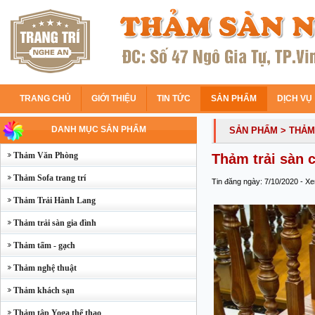
TRANG CHỦ
GIỚI THIỆU
TIN TỨC
SẢN PHẨM
DỊCH VỤ
DANH MỤC SẢN PHẨM
SẢN PHẨM
> THẢM
Thảm Văn Phòng
Thảm trải sàn 
Thảm Sofa trang trí
Tin đăng ngày: 7/10/2020 - X
Thảm Trải Hành Lang
Thảm trải sàn gia đình
Thảm tấm - gạch
Thảm nghệ thuật
Thảm khách sạn
Thảm tập Yoga thể thao