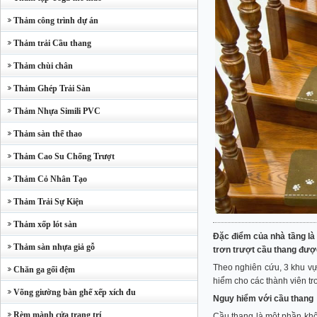
Thảm công trình dự án
Thảm trải Cầu thang
Thảm chùi chân
Thảm Ghép Trải Sàn
Thảm Nhựa Simili PVC
Thảm sàn thể thao
Thảm Cao Su Chống Trượt
Thảm Cỏ Nhân Tạo
Thảm Trải Sự Kiện
Thảm xốp lót sàn
Đặc điểm của nhà tầng là
Thảm sàn nhựa giả gỗ
trơn trượt cầu thang đượ
Theo nghiên cứu, 3 khu vự
Chăn ga gối đệm
hiểm cho các thành viên tro
Võng giường bàn ghế xếp xích đu
Nguy hiểm với cầu thang
Rèm mành cửa trang trí
Cầu thang là một phần khôn