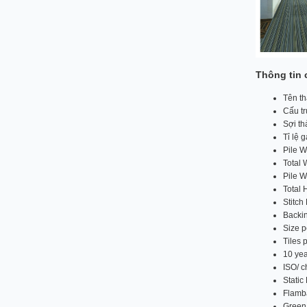
Thông tin 
Tên th
Cấu tr
Sợi t
Tỉ lệ 
Pile W
Total 
Pile 
Total
Stitch
Backin
Size p
Tiles 
10 ye
ISO/ 
Stati
Flamb
Green 