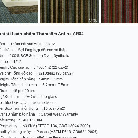
chi tiết sản phẩm Thảm tấm Artline AR02
ảm : Thảm trải sàn Artline AR02
úc thảm : Sợi tổng hợp dệt cao và thấp
hảm : 100% BCF Solution Dyed Synthetic
gauge : 1/12
eight/ Cao của sợi : 750g/m2 (22 oz/y2)
Weight/ Tổng độ cao : 3210g/m2 (95 oz/y2)
Weight/ Tổng cân nặng : 4mm ± 5mm
 Height/ Tổng chiều cao : 6.2mm ± 7.5mm
 Rate : 48 per 10 cm
g/ Đế thảm : PVC with fiberglass
er Tile/ Quy cách : 50cm x 50cm
per Box/ Tấm mỗi thùng : 10 pcs (5m2)
ars/ 10 năm bảo hành : Carpet Wear Warranty
chất lượng : 14001: 2004
c Propsenity : ≤3.0KV (ATTCC-134, GB/T 18044-2000)
ability/ chống cháy : Passes (ASTM E648, GB8624-2006)
Certificate : Eco friendly/ thân thiện môi trường