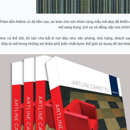
 Thảm tấm Artline có độ bền cao, an toàn cho sức khỏe cùng mẫu mã đẹp đã khiến A
nét sang trọng, lịch sự và đẳng cấp của chín
line có thể trải, lót sàn cho bất kì nơi đâu như văn phòng, nhà hàng, khách s
. Đây là một trong những sợi thảm phổ biến nhất được thế giới sử dụng để làm thả