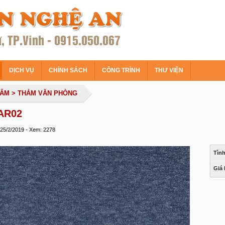
DỊCH VỤ
CHÍNH SÁCH
CÔNG TRÌNH
THƯ VIỆN
HẨM
> THẢM VĂN PHÒNG
 AR02
 25/2/2019 - Xem: 2278
Tình
Giá 