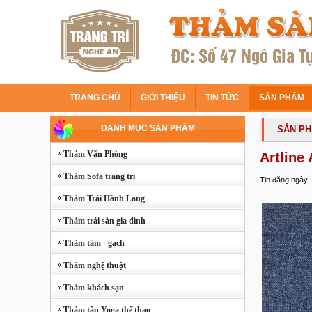
TRANG CHỦ
GIỚI THIỆU
TIN TỨC
SẢN PHẨM
DANH MỤC SẢN PHẨM
SẢN P
Thảm Văn Phòng
Artline
Thảm Sofa trang trí
Tin đăng ngày:
Thảm Trải Hành Lang
Thảm trải sàn gia đình
Thảm tấm - gạch
Thảm nghệ thuật
Thảm khách sạn
Thảm tập Yoga thể thao