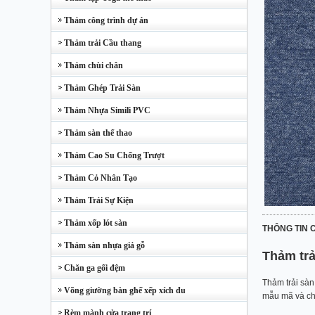
Thảm công trình dự án
Thảm trải Cầu thang
Thảm chùi chân
Thảm Ghép Trải Sàn
Thảm Nhựa Simili PVC
Thảm sàn thể thao
Thảm Cao Su Chống Trượt
Thảm Cỏ Nhân Tạo
Thảm Trải Sự Kiện
Thảm xốp lót sàn
THÔNG TIN C
Thảm sàn nhựa giả gỗ
Thảm trả
Chăn ga gối đệm
Thảm trải sàn
Võng giường bàn ghế xếp xích đu
mẫu mã và ch
Rèm mành cửa trang trí