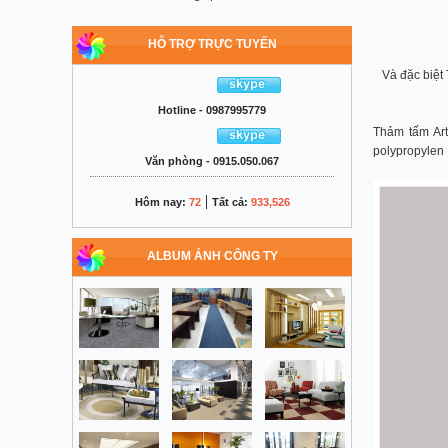
HỖ TRỢ TRỰC TUYẾN
Và đặc biệt
Hotline - 0987995779
Thảm tấm Art
polypropylen 
Văn phòng - 0915.050.067
|
Hôm nay:
72
Tất cả:
933,526
ALBUM ẢNH CÔNG TY