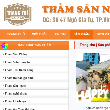
TRANG CHỦ
GIỚI THIỆU
TIN TỨC
SẢN PHẨM
DỊCH VỤ
Trang chủ
|
Sản ph
DANH MỤC SẢN PHẨM
Thảm Văn Phòng
Thảm Sofa trang trí
Thảm Trải Hành Lang
Thảm trải sàn gia đình
Thảm tấm - gạch
Thảm nghệ thuật
Thảm khách sạn
Thảm cỏ nhân tạo tr
Thảm tập Yoga thể thao