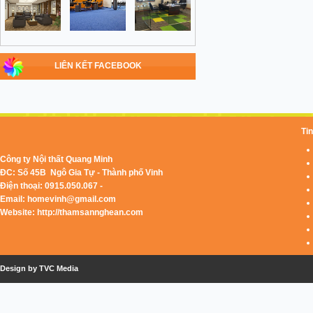
LIÊN KẾT FACEBOOK
Tin
Công ty Nội thất Quang Minh
ĐC: Số 45B Ngô Gia Tự - Thành phố Vinh
Điện thoại: 0915.050.067 -
Email:
homevinh@gmail.com
Website: http://thamsannghean.com
Design by TVC Media