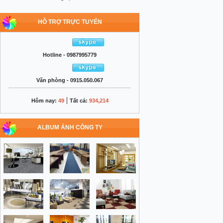
HỖ TRỢ TRỰC TUYẾN
Hotline - 0987995779
Văn phòng - 0915.050.067
|
Hôm nay:
49
Tất cả:
934,214
ALBUM ẢNH CÔNG TY