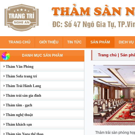
TRANG CHỦ
GIỚI THIỆU
TIN TỨC
SẢN PHẨM
DỊCH VỤ
Trang chủ
|
Sản ph
DANH MỤC SẢN PHẨM
Thảm Văn Phòng
Thảm Sofa trang trí
Thảm Trải Hành Lang
Thảm trải sàn gia đình
Thảm tấm - gạch
Thảm nghệ thuật
Thảm khách sạn
Thảm trải sàn phòng họp
Thảm tập Yoga thể thao