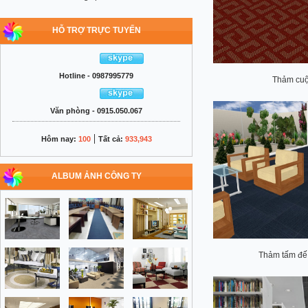
HỖ TRỢ TRỰC TUYẾN
Hotline - 0987995779
Thảm cu
Văn phòng - 0915.050.067
|
Hôm nay:
100
Tất cả:
933,943
ALBUM ẢNH CÔNG TY
Thảm tấm đế