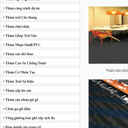
Thảm công trình dự án
Thảm trải Cầu thang
Thảm chùi chân
Thảm Ghép Trải Sàn
Thảm Nhựa Simili PVC
Thảm sàn thể thao
Thảm Cao Su Chống Trượt
Thảm văn phò
Thảm Cỏ Nhân Tạo
Thảm Trải Sự Kiện
Thảm xốp lót sàn
Thảm sàn nhựa giả gỗ
Chăn ga gối đệm
Võng giường bàn ghế xếp xích đu
Rèm mành cửa trang trí