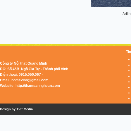
Artli
Tin
Công ty Nội thất Quang Minh
ĐC: Số 45B Ngô Gia Tự - Thành phố Vinh
Điện thoại: 0915.050.067 -
Email:
homevinh@gmail.com
Website: http://thamsannghean.com
Design by TVC Media