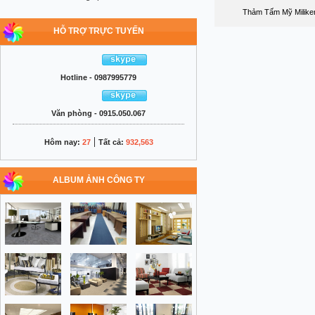
Thảm Tấm Mỹ Milike
HỖ TRỢ TRỰC TUYẾN
Hotline - 0987995779
Văn phòng - 0915.050.067
|
Hôm nay:
27
Tất cả:
932,563
ALBUM ẢNH CÔNG TY