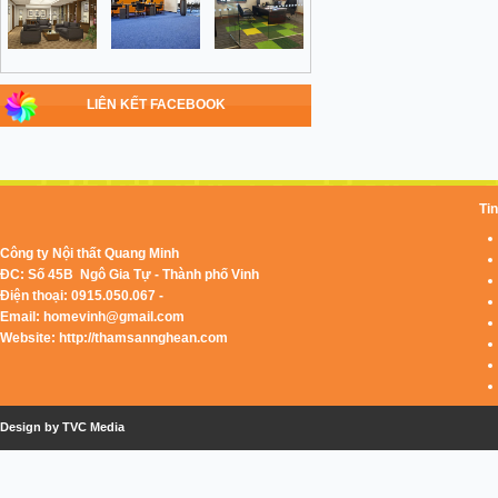
LIÊN KẾT FACEBOOK
Tin
Công ty Nội thất Quang Minh
ĐC: Số 45B Ngô Gia Tự - Thành phố Vinh
Điện thoại: 0915.050.067 -
Email:
homevinh@gmail.com
Website: http://thamsannghean.com
Design by TVC Media