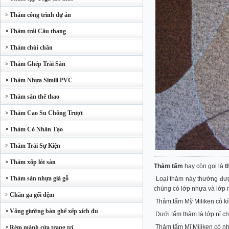
Thảm công trình dự án
Thảm trải Cầu thang
Thảm chùi chân
Thảm Ghép Trải Sàn
Thảm Nhựa Simili PVC
Thảm sàn thể thao
Thảm Cao Su Chống Trượt
Thảm Cỏ Nhân Tạo
Thảm Trải Sự Kiện
Thảm xốp lót sàn
Thảm tấm
hay còn gọi là
t
Thảm sàn nhựa giả gỗ
Loại thảm này thường được 
chúng có lớp nhựa và lớp 
Chăn ga gối đệm
Thảm tấm Mỹ Miliken có k
Võng giường bàn ghế xếp xích đu
Dưới tấm thảm là lớp nỉ ch
Thảm tấm Mĩ Miliken có nhi
Rèm mành cửa trang trí