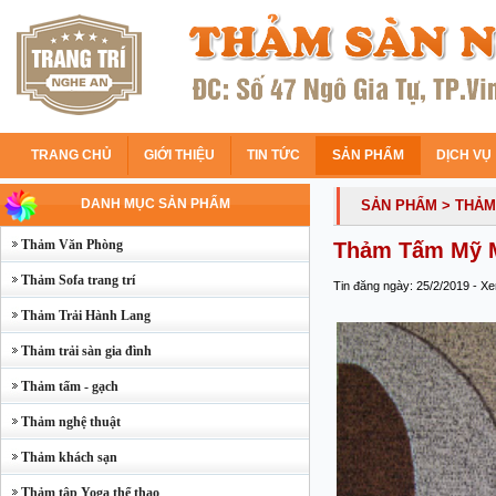
TRANG CHỦ
GIỚI THIỆU
TIN TỨC
SẢN PHẨM
DỊCH VỤ
DANH MỤC SẢN PHẨM
SẢN PHẨM
> THẢM
Thảm Văn Phòng
Thảm Tấm Mỹ M
Thảm Sofa trang trí
Tin đăng ngày: 25/2/2019 - X
Thảm Trải Hành Lang
Thảm trải sàn gia đình
Thảm tấm - gạch
Thảm nghệ thuật
Thảm khách sạn
Thảm tập Yoga thể thao