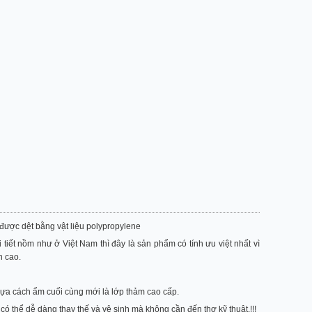
được dệt bằng vật liệu polypropylene
 tiết nồm như ở Việt Nam thì đây là sản phẩm có tính ưu việt nhất vì
n cao.
nhựa cách ẩm cuối cùng mới là lớp thảm cao cấp.
ó thể dễ dàng thay thế và vệ sinh mà không cần đến thợ kỹ thuật.!!!