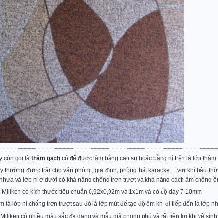
 còn gọi là
thảm gạch
có đế được làm bằng cao su hoặc bằng nỉ trên là lớp thảm 
 thường được trải cho văn phòng, gia đình, phòng hát karaoke.....với khí hậu thời
nhựa và lớp nỉ ở dưới có khả năng chống trơn trượt và khả năng cách âm chống ồ
Miliken có kích thước tiêu chuẩn 0,92x0,92m và 1x1m và có độ dày 7-10mm
 là lớp nỉ chống trơn trượt sau đó là lớp mút để tạo độ êm khi đi tiếp đến là lớp 
iliken có nhiều màu sắc đa dạng và mẫu mã phong phú và rất tiện lợi khi vệ sinh c