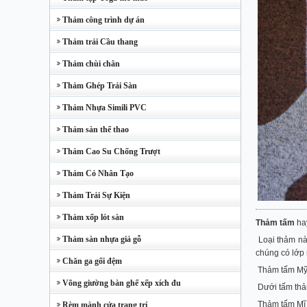
Thảm công trình dự án
Thảm trải Cầu thang
Thảm chùi chân
Thảm Ghép Trải Sàn
Thảm Nhựa Simili PVC
Thảm sàn thể thao
Thảm Cao Su Chống Trượt
Thảm Cỏ Nhân Tạo
Thảm Trải Sự Kiện
Thảm xốp lót sàn
Thảm tấm
hay
Thảm sàn nhựa giả gỗ
Loại thảm này
chúng có lớp 
Chăn ga gối đệm
Thảm tấm Mỹ 
Võng giường bàn ghế xếp xích đu
Dưới tấm thảm
Thảm tấm Mĩ M
Rèm mành cửa trang trí