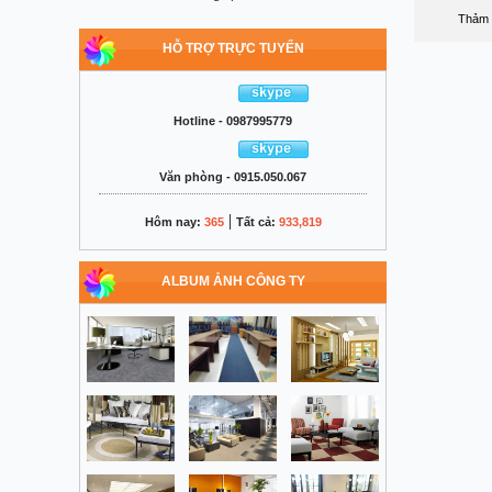
Thảm 
HỖ TRỢ TRỰC TUYẾN
Hotline - 0987995779
Văn phòng - 0915.050.067
|
Hôm nay:
365
Tất cả:
933,819
ALBUM ẢNH CÔNG TY