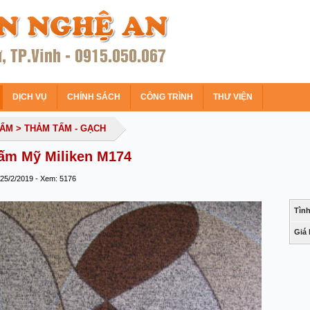
DỊCH VỤ
CHÍNH SÁCH
CÔNG TRÌNH
THƯ VIỆN
HẨM
> THẢM TẤM - GẠCH
ấm Mỹ Miliken M174
 25/2/2019 - Xem: 5176
Tình
Giá 