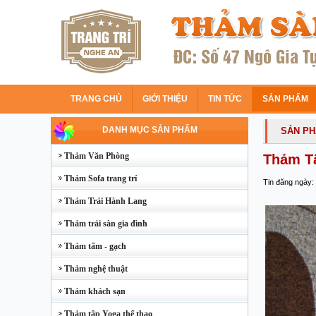
TRANG CHỦ
GIỚI THIỆU
TIN TỨC
SẢN PHẨM
DANH MỤC SẢN PHẨM
SẢN P
Thảm Văn Phòng
Thảm T
Thảm Sofa trang trí
Tin đăng ngày:
Thảm Trải Hành Lang
Thảm trải sàn gia đình
Thảm tấm - gạch
Thảm nghệ thuật
Thảm khách sạn
Thảm tập Yoga thể thao