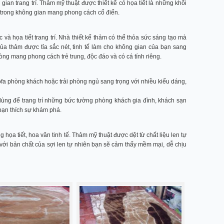
gian trang trí. Thảm mỹ thuật được thiết kế có họa tiết là những khối
í trong không gian mang phong cách cổ điển.
và họa tiết trang trí. Nhà thiết kế thảm có thể thỏa sức sáng tạo mà
của thảm được tỉa sắc nét, tinh tế làm cho không gian của bạn sang
òng mang phong cách trẻ trung, độc đáo và có cá tính riêng.
ofa phòng khách hoặc trải phòng ngủ sang trọng với nhiều kiểu dáng,
dùng để trang trí những bức tường phòng khách gia đình, khách sạn
bạn thích sự khám phá.
 họa tiết, hoa văn tinh tế. Thảm mỹ thuật được dệt từ chất liệu len tự
, với bản chất của sợi len tự nhiên bạn sẽ cảm thấy mềm mại, dễ chịu