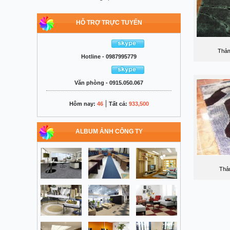
HỖ TRỢ TRỰC TUYẾN
Thảm
Hotline - 0987995779
Văn phòng - 0915.050.067
|
Hôm nay:
46
Tất cả:
933,500
ALBUM ẢNH CÔNG TY
Thả