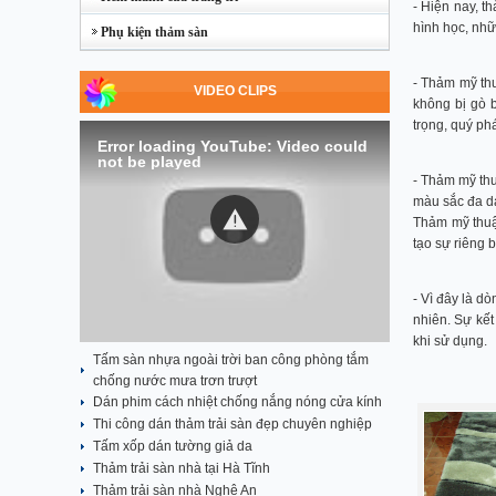
- Hiện nay, t
hình học, nhữ
Phụ kiện thảm sàn
- Thảm mỹ thu
VIDEO CLIPS
không bị gò b
trọng, quý ph
Error loading YouTube: Video could
not be played
- Thảm mỹ thu
màu sắc đa d
Thảm mỹ thuậ
tạo sự riêng 
- Vì đây là d
nhiên. Sự kết
khi sử dụng.
Tấm sàn nhựa ngoài trời ban công phòng tắm
chống nước mưa trơn trượt
Dán phim cách nhiệt chống nắng nóng cửa kính
Thi công dán thảm trải sàn đẹp chuyên nghiệp
Tấm xốp dán tường giả da
Thảm trải sàn nhà tại Hà Tĩnh
Thảm trải sàn nhà Nghệ An