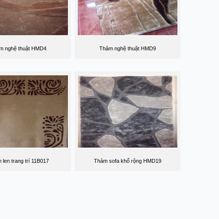
m nghệ thuật HMD4
Thảm nghệ thuật HMD9
len trang trí 11B017
Thảm sofa khổ rộng HMD19