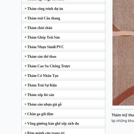
Thảm công trình dự án
Thảm trải Cầu thang
Thảm chùi chân
Thảm Ghép Trải Sàn
Thảm Nhựa Simili PVC
Thảm sàn thể thao
Thảm Cao Su Chống Trượt
Thảm Cỏ Nhân Tạo
Thảm Trải Sự Kiện
Thảm xốp lót sàn
Thảm sàn nhựa giả gỗ
Chăn ga gối đệm
Thảm mỹ thu
tại những khu
Võng giường bàn ghế xếp xích đu
Rèm mành cửa trang trí