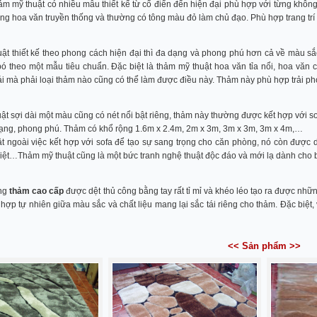
hảm mỹ thuật có nhiều mẫu thiết kế từ cổ điển đến hiện đại phù hợp với từng không 
ng hoa văn truyền thống và thường có tông màu đỏ làm chủ đạo. Phù hợp trang tr
ật thiết kế theo phong cách hiện đại thì đa dạng và phong phú hơn cả về màu sắc 
ó theo một mẫu tiêu chuẩn. Đặc biệt là thảm mỹ thuật hoa văn tỉa nổi, hoa văn 
ái mà phải loại thảm nào cũng có thể làm được điều này. Thảm này phù hợp trải ph
ật sợi dài một màu cũng có nét nổi bật riêng, thảm này thường được kết hợp với s
ạng, phong phú. Thảm có khổ rộng 1.6m x 2.4m, 2m x 3m, 3m x 3m, 3m x 4m,…
t ngoài việc kết hợp với sofa để tạo sự sang trọng cho căn phòng, nó còn được 
biệt…Thảm mỹ thuật cũng là một bức tranh nghệ thuật độc đáo và mới lạ dành cho 
òng
thảm cao cấp
được dệt thủ công bằng tay rất tỉ mỉ và khéo léo tạo ra được những
 hợp tự nhiên giữa màu sắc và chất liệu mang lại sắc tái riêng cho thảm. Đặc biệt
<< Sản phẩm >>