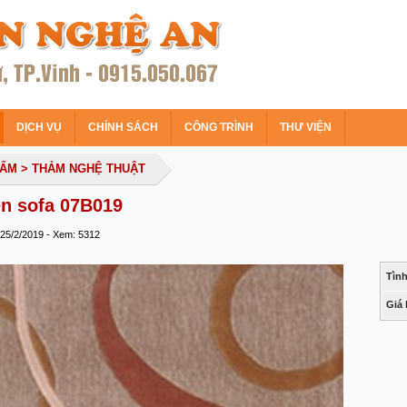
DỊCH VỤ
CHÍNH SÁCH
CÔNG TRÌNH
THƯ VIỆN
HẨM
> THẢM NGHỆ THUẬT
n sofa 07B019
 25/2/2019 - Xem: 5312
Tình
Giá 