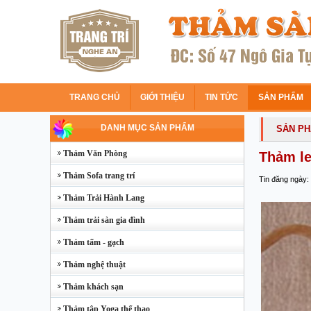
TRANG CHỦ
GIỚI THIỆU
TIN TỨC
SẢN PHẨM
DANH MỤC SẢN PHẨM
SẢN P
Thảm Văn Phòng
Thảm le
Thảm Sofa trang trí
Tin đăng ngày:
Thảm Trải Hành Lang
Thảm trải sàn gia đình
Thảm tấm - gạch
Thảm nghệ thuật
Thảm khách sạn
Thảm tập Yoga thể thao