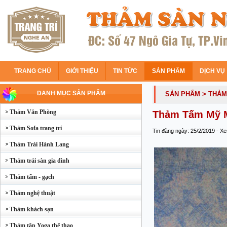
TRANG CHỦ
GIỚI THIỆU
TIN TỨC
SẢN PHẨM
DỊCH VỤ
DANH MỤC SẢN PHẨM
SẢN PHẨM
> THẢM
Thảm Văn Phòng
Thảm Tấm Mỹ M
Thảm Sofa trang trí
Tin đăng ngày: 25/2/2019 - X
Thảm Trải Hành Lang
Thảm trải sàn gia đình
Thảm tấm - gạch
Thảm nghệ thuật
Thảm khách sạn
Thảm tập Yoga thể thao