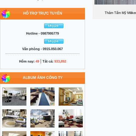
Thảm Tấm Mỹ Milike
HỖ TRỢ TRỰC TUYẾN
Hotline - 0987995779
Văn phòng - 0915.050.067
|
Hôm nay:
49
Tất cả:
933,892
ALBUM ẢNH CÔNG TY