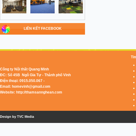
LIÊN KẾT FACEBOOK
Tin
Công ty Nội thất Quang Minh
ĐC: Số 45B Ngô Gia Tự - Thành phố Vinh
Điện thoại: 0915.050.067 -
Email:
homevinh@gmail.com
Website: http://thamsannghean.com
Design by TVC Media