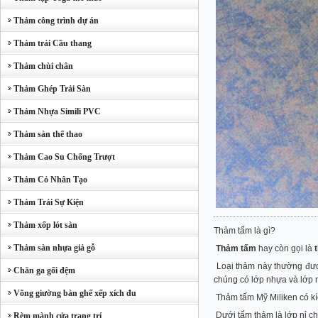
Thảm công trình dự án
Thảm trải Cầu thang
Thảm chùi chân
Thảm Ghép Trải Sàn
Thảm Nhựa Simili PVC
Thảm sàn thể thao
Thảm Cao Su Chống Trượt
Thảm Cỏ Nhân Tạo
Thảm Trải Sự Kiện
Thảm xốp lót sàn
Thảm tấm là gì?
Thảm sàn nhựa giả gỗ
Thảm tấm
hay còn gọi là
Loại thảm này thường được 
Chăn ga gối đệm
chúng có lớp nhựa và lớp 
Võng giường bàn ghế xếp xích đu
Thảm tấm Mỹ Miliken có k
Dưới tấm thảm là lớp nỉ ch
Rèm mành cửa trang trí