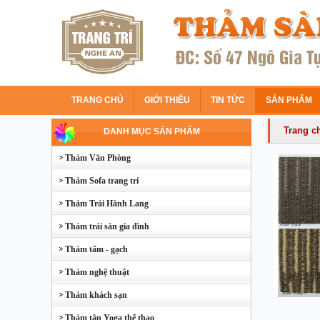
TRANG CHỦ
GIỚI THIỆU
TIN TỨC
SẢN PHẨM
Trang c
DANH MỤC SẢN PHẨM
Thảm Văn Phòng
Thảm Sofa trang trí
Thảm Trải Hành Lang
Thảm trải sàn gia đình
Thảm tấm - gạch
Thảm nghệ thuật
Thảm khách sạn
Thảm tập Yoga thể thao