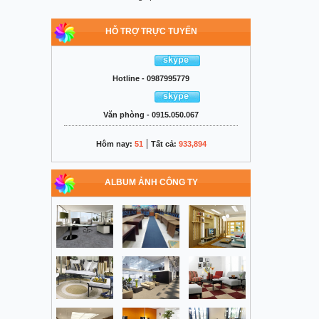
HỖ TRỢ TRỰC TUYẾN
Hotline - 0987995779
Văn phòng - 0915.050.067
|
Hôm nay:
51
Tất cả:
933,894
ALBUM ẢNH CÔNG TY