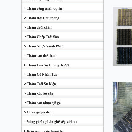
Thảm công trình dự án
Thảm trải Cầu thang
Thảm chùi chân
Thảm Ghép Trải Sàn
Thảm Nhựa Simili PVC
Thảm sàn thể thao
Thảm Cao Su Chống Trượt
Thảm Cỏ Nhân Tạo
Thảm Trải Sự Kiện
Thảm xốp lót sàn
Thảm sàn nhựa giả gỗ
Chăn ga gối đệm
Võng giường bàn ghế xếp xích đu
Rèm mành cửa trang trí