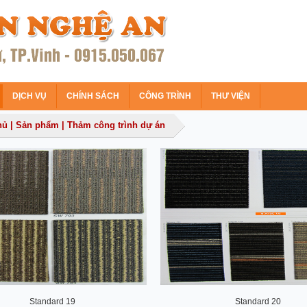
DỊCH VỤ
CHÍNH SÁCH
CÔNG TRÌNH
THƯ VIỆN
hủ
|
Sản phẩm
|
Thảm công trình dự án
Standard 19
Standard 20