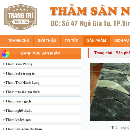
TRANG CHỦ
GIỚI THIỆU
TIN TỨC
SẢN PHẨM
DỊCH VỤ
Trang chủ
|
Sản ph
DANH MỤC SẢN PHẨM
Thảm Văn Phòng
Thảm Sofa trang trí
Thảm Trải Hành Lang
Thảm trải sàn gia đình
Thảm tấm - gạch
Thảm nghệ thuật
Thảm khách sạn
Thảm nghệ
Thảm tập Yoga thể thao