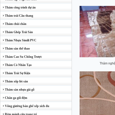
Thảm công trình dự án
Thảm trải Cầu thang
Thảm chùi chân
Thảm Ghép Trải Sàn
Thảm Nhựa Simili PVC
Thảm sàn thể thao
Thảm Cao Su Chống Trượt
Thảm nghệ
Thảm Cỏ Nhân Tạo
Thảm Trải Sự Kiện
Thảm xốp lót sàn
Thảm sàn nhựa giả gỗ
Chăn ga gối đệm
Võng giường bàn ghế xếp xích đu
Rèm mành cửa trang trí