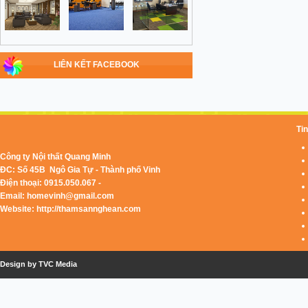
LIÊN KẾT FACEBOOK
Tin
Công ty Nội thất Quang Minh
ĐC: Số 45B Ngô Gia Tự - Thành phố Vinh
Điện thoại: 0915.050.067 -
Email:
homevinh@gmail.com
Website: http://thamsannghean.com
Design by TVC Media