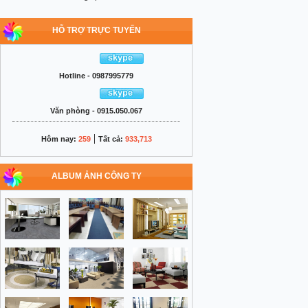
HỖ TRỢ TRỰC TUYẾN
Hotline - 0987995779
Văn phòng - 0915.050.067
|
Hôm nay:
259
Tất cả:
933,713
ALBUM ẢNH CÔNG TY