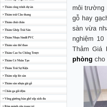
môi trường 
Thảm công trình dự án
Thảm trải Cầu thang
gỗ hay gạch
Thảm chùi chân
sàn vừa nh
Thảm Ghép Trải Sàn
nghiệm 10 
Thảm Nhựa Simili PVC
Thảm sàn thể thao
Thảm Giá 
Thảm Cao Su Chống Trượt
phòng
cho 
Thảm Cỏ Nhân Tạo
Thảm Trải Sự Kiện
Thảm xốp lót sàn
Thảm sàn nhựa giả gỗ
Chăn ga gối đệm
Võng giường bàn ghế xếp xích đu
Rèm mành cửa trang trí