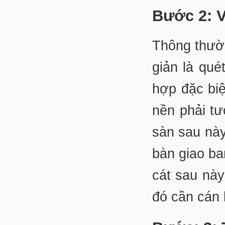
Bước 2: V
Thông thườn
giản là qué
hợp đặc biệ
nền phải tư
sàn sau này
bàn giao ba
cát sau nà
đó cần cán l