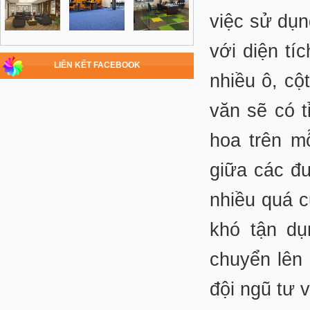
việc sử dụn
với diện tí
LIÊN KẾT FACEBOOK
nhiều ô, cộ
văn sẽ có t
hoa trên m
giữa các đư
nhiều quá c
khó tận dụ
chuyển lên 
đội ngũ tư 