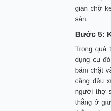
gian chờ k
sàn.
Bước 5: K
Trong quá t
dụng cụ đó 
bám chặt v
căng đều x
người thợ 
thẳng ở gi