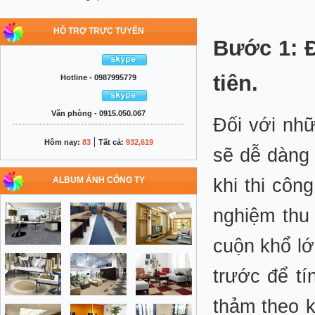
HỖ TRỢ TRỰC TUYẾN
Bước 1: Đ
tiên.
Hotline - 0987995779
Văn phòng - 0915.050.067
Đối với nh
|
Hôm nay:
83
Tất cả:
932,619
sẽ dễ dàng 
ALBUM ẢNH CÔNG TY
khi thi côn
nghiệm thu
cuộn khổ lớ
trước để t
thảm theo k