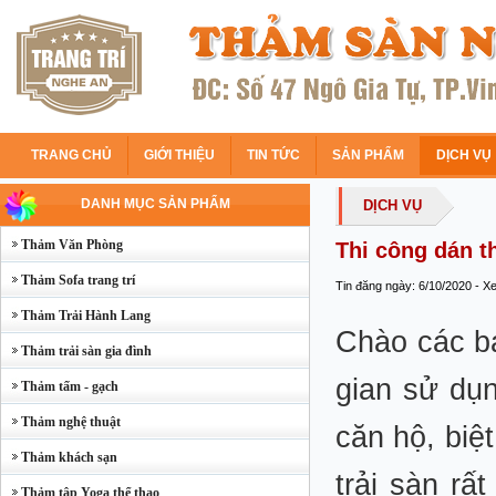
TRANG CHỦ
GIỚI THIỆU
TIN TỨC
SẢN PHẨM
DỊCH VỤ
DANH MỤC SẢN PHẨM
DỊCH VỤ
Thảm Văn Phòng
Thi công dán t
Thảm Sofa trang trí
Tin đăng ngày: 6/10/2020 - X
Thảm Trải Hành Lang
Chào các b
Thảm trải sàn gia đình
gian sử dụn
Thảm tấm - gạch
Thảm nghệ thuật
căn hộ, biệ
Thảm khách sạn
trải sàn r
Thảm tập Yoga thể thao