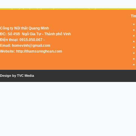
Tin
Công ty Nội thất Quang Minh
ĐC: Số 45B Ngô Gia Tự - Thành phố Vinh
Điện thoại: 0915.050.067 -
Email:
homevinh@gmail.com
Website: http://thamsannghean.com
Design by TVC Media