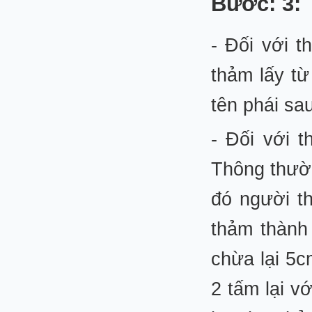
Bước: 3: 
- Đối với 
thảm lấy từ
tên phái sa
- Đối với t
Thông thườn
đó người t
thảm thành
chừa lại 5c
2 tấm lại v