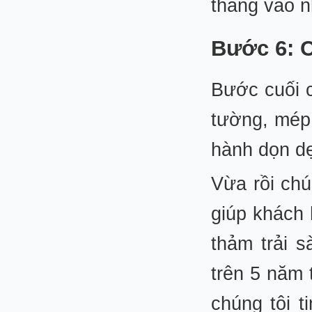
thẳng vào 
Bước 6: C
Bước cuối c
tường, mép 
hành dọn dẹ
Vừa rồi chú
giúp khách 
thảm trải s
trên 5 năm 
chúng tôi 