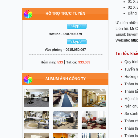
01 X S
02 X 
Bằng 
HỖ TRỢ TRỰC TUYẾN
Ưu tiên nhữn
Liên hệ: Mr 
Hotline - 0987995779
Email:
truye
Website:
htt
Văn phòng - 0915.050.067
Tin tức khá
|
Quy trì
Hôm nay:
533
Tất cả:
933,069
Tuyển n
Hướng d
ALBUM ẢNH CÔNG TY
Thảm trả
Thảm tấ
Một số 
Nên chu
So sánh
Thảm ch
Thảm thô
Thảm tr