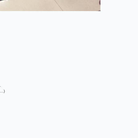
.
T…)