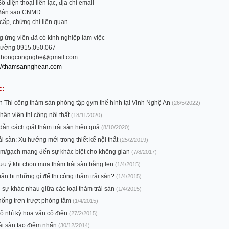
ố điện thoại liên lạc, địa chỉ email
Bản sao CNMD.
cấp, chứng chỉ liên quan
g ứng viên đã có kinh nghiệp làm việc
Cường 0915.050.067
nthongcongnghe@gmail.com
p://thamsannghean.com
c:
nh Thi công thảm sàn phòng tập gym thể hình tại Vinh Nghệ An
(26/5/2022)
hân viên thi công nội thất
(18/11/2020)
ẫn cách giặt thảm trải sàn hiệu quả
(8/10/2020)
i sàn: Xu hướng mới trong thiết kế nội thất
(25/2/2019)
m/gạch mang đến sự khác biệt cho không gian
(7/8/2017)
lưu ý khi chọn mua thảm trải sàn bằng len
(1/4/2015)
ẩn bị những gì để thi công thảm trải sàn?
(1/4/2015)
 sự khác nhau giữa các loại thảm trải sàn
(1/4/2015)
ống trơn trượt phòng tắm
(1/4/2015)
̉ nhĩ kỳ hoa văn cổ điển
(27/2/2015)
ải sàn tạo điểm nhấn
(30/12/2014)