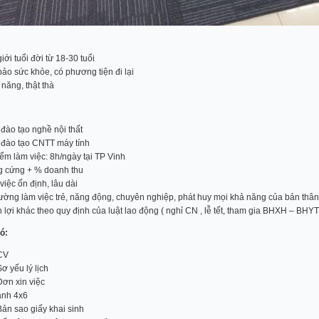
ới tuổi đời từ 18-30 tuổi
ảo sức khỏe, có phương tiện đi lại
năng, thật thà
đào tạo nghề nội thất
đào tạo CNTT máy tính
ểm làm việc: 8h/ngày tại TP Vinh
 cứng + % doanh thu
iệc ổn định, lâu dài
rường làm việc trẻ, năng động, chuyên nghiệp, phát huy mọi khả năng của bản thân
 lợi khác theo quy định của luật lao động ( nghỉ CN , lễ tết, tham gia BHXH – BHY
ó:
CV
ơ yếu lý lịch
Đơn xin việc
ảnh 4x6
Bản sao giấy khai sinh