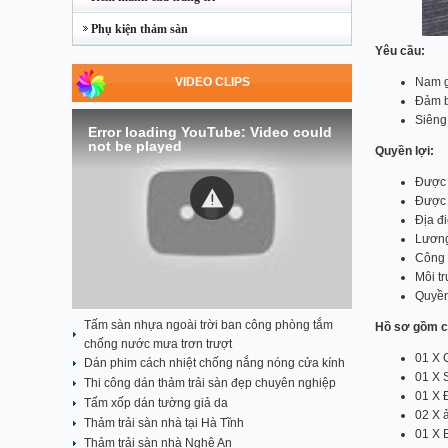
Phụ kiện thảm sàn
Yêu cầu:
VIDEO CLIPS
Nam gi
Đảm b
Siêng 
Error loading YouTube: Video could
not be played
Quyền lợi:
Được 
Được 
Địa đi
Lương
Công v
Môi t
Quyền
Tấm sàn nhựa ngoài trời ban công phòng tắm
Hồ sơ gồm c
chống nước mưa trơn trượt
01 X 
Dán phim cách nhiệt chống nắng nóng cửa kính
01 X S
Thi công dán thảm trải sàn đẹp chuyên nghiệp
01 X 
Tấm xốp dán tường giả da
02 X 
Thảm trải sàn nhà tại Hà Tĩnh
01 X 
Thảm trải sàn nhà Nghệ An