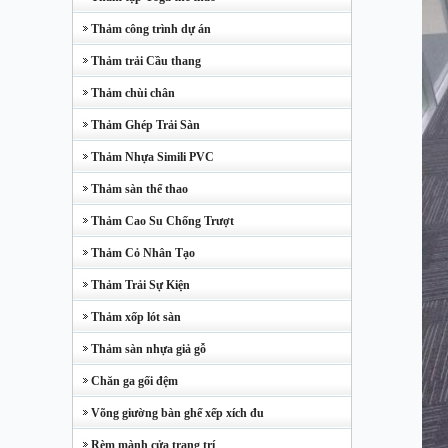
Thảm công trình dự án
Thảm trải Cầu thang
Thảm chùi chân
Thảm Ghép Trải Sàn
Thảm Nhựa Simili PVC
Thảm sàn thể thao
Thảm Cao Su Chống Trượt
Thảm Cỏ Nhân Tạo
Thảm Trải Sự Kiện
Thảm xốp lót sàn
Thảm sàn nhựa giả gỗ
Chăn ga gối đệm
Võng giường bàn ghế xếp xích đu
Rèm mành cửa trang trí