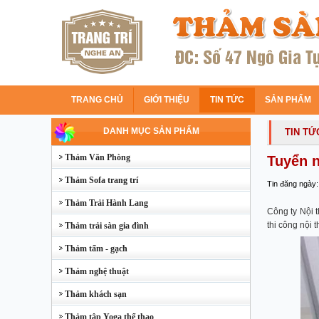
TRANG CHỦ
GIỚI THIỆU
TIN TỨC
SẢN PHẨM
DANH MỤC SẢN PHẨM
TIN TỨ
Thảm Văn Phòng
Tuyển n
Thảm Sofa trang trí
Tin đăng ngày:
Thảm Trải Hành Lang
Công ty Nội t
thi công nội t
Thảm trải sàn gia đình
Thảm tấm - gạch
Thảm nghệ thuật
Thảm khách sạn
Thảm tập Yoga thể thao