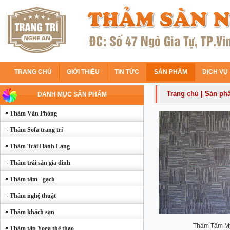
TRANG CHỦ
GIỚI THIỆU
TIN TỨC
SẢN PHẨM
DỊCH VỤ
Trang chủ
|
Sản ph
DANH MỤC SẢN PHẨM
Thảm Văn Phòng
Thảm Sofa trang trí
Thảm Trải Hành Lang
Thảm trải sàn gia đình
Thảm tấm - gạch
Thảm nghệ thuật
Thảm khách sạn
Thảm Tấm Mỹ
Thảm tập Yoga thể thao