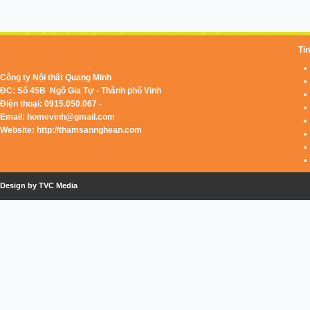
Tin
Công ty Nội thất Quang Minh
ĐC: Số 45B Ngô Gia Tự - Thành phố Vinh
Điện thoại: 0915.050.067 -
Email:
homevinh@gmail.com
Website: http://thamsannghean.com
Design by TVC Media