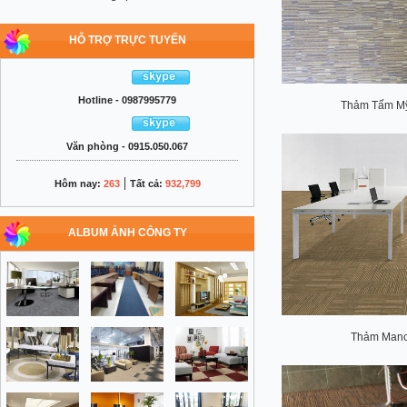
HỖ TRỢ TRỰC TUYẾN
Hotline - 0987995779
Thảm Tấm Mỹ
Văn phòng - 0915.050.067
|
Hôm nay:
263
Tất cả:
932,799
ALBUM ẢNH CÔNG TY
Thảm Manc