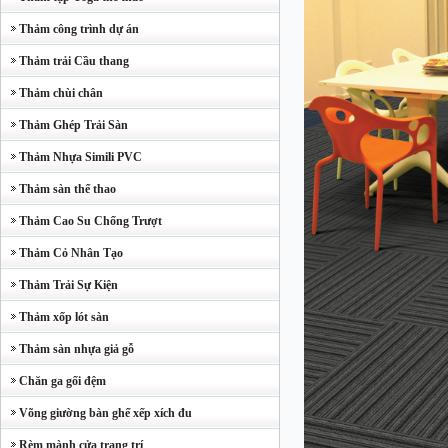
Thảm công trình dự án
Thảm trải Cầu thang
Thảm chùi chân
Thảm Ghép Trải Sàn
Thảm Nhựa Simili PVC
Thảm sàn thể thao
Thảm Cao Su Chống Trượt
Thảm Cỏ Nhân Tạo
Thảm Trải Sự Kiện
Thảm xốp lót sàn
Thảm sàn nhựa giả gỗ
Chăn ga gối đệm
Võng giường bàn ghế xếp xích đu
Rèm mành cửa trang trí