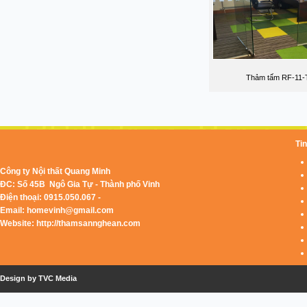
Thảm tấm RF-11-
Tin
Công ty Nội thất Quang Minh
ĐC: Số 45B Ngô Gia Tự - Thành phố Vinh
Điện thoại: 0915.050.067 -
Email:
homevinh@gmail.com
Website: http://thamsannghean.com
Design by TVC Media