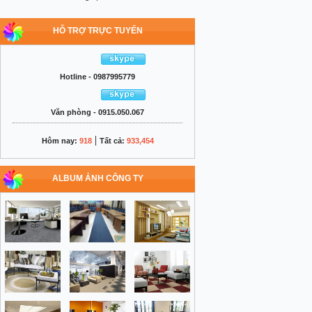
HỖ TRỢ TRỰC TUYẾN
Hotline - 0987995779
Văn phòng - 0915.050.067
|
Hôm nay:
918
Tất cả:
933,454
ALBUM ẢNH CÔNG TY