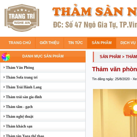
TRANG CHỦ
GIỚI THIỆU
TIN TỨC
SẢN PHẨM
DỊCH VỤ
DANH MỤC SẢN PHẨM
SẢN PHẨM
> THẢ
Thảm Văn Phòng
Thảm văn phòn
Thảm Sofa trang trí
Tin đăng ngày: 25/8/2020 - X
Thảm Trải Hành Lang
Thảm trải sàn gia đình
Thảm tấm - gạch
Thảm nghệ thuật
Thảm khách sạn
Thảm tập Yoga thể thao